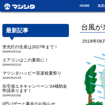
HOME
当店
台風が
最新記事
2018年08
蛍光灯の生産は2027年まで！
2026年03月31日
エアコンはこの夏前に！
2026年03月31日
マツシタハッピー笑楽校夏祭り
2024年06月13日
住宅省エネキャンペーン’24補助金
申請承ります！
2024年03月20日
0円バザーと募金のお知らせ