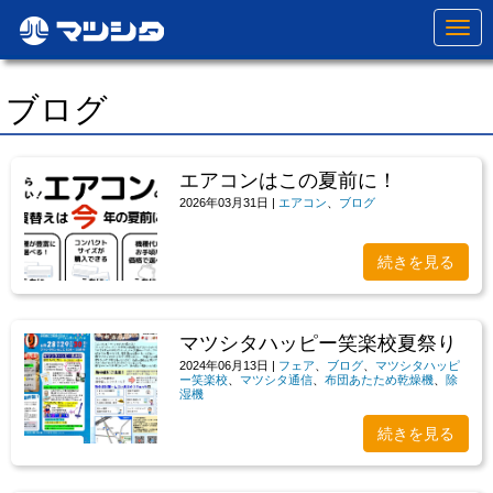
N
a
v
i
g
ブログ
a
t
i
o
エアコンはこの夏前に！
n
2026年03月31日
|
エアコン
、
ブログ
続きを見る
マツシタハッピー笑楽校夏祭り
2024年06月13日
|
フェア
、
ブログ
、
マツシタハッピ
ー笑楽校
、
マツシタ通信
、
布団あたため乾燥機
、
除
湿機
続きを見る