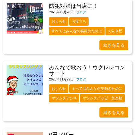
防犯対策は当店に！
2023年12月28日
|
ブログ
おしらせ
お役立ち
すべてはみんなの笑顔のために
でんき屋
続きを見る
みんなで歌おう！ウクレレコン
サート
2023年11月29日
|
ブログ
おしらせ
すべてはみんなの笑顔のために
マツシタデンキ
マツシタハッピー笑楽校
続きを見る
0円バザー