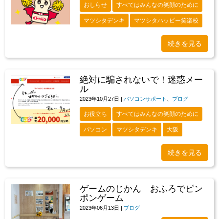
おしらせ
すべてはみんなの笑顔のために
マツシタデンキ
マツシタハッピー笑楽校
続きを見る
絶対に騙されないで！迷惑メー
ル
2023年10月27日
|
パソコンサポート
、
ブログ
お役立ち
すべてはみんなの笑顔のために
パソコン
マツシタデンキ
大阪
続きを見る
ゲームのじかん おふろでピン
ポンゲーム
2023年06月13日
|
ブログ