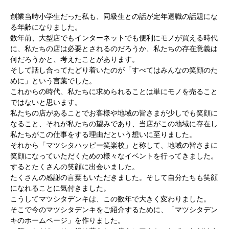
創業当時小学生だった私も、同級生との話が定年退職の話題にな
る年齢になりました。
数年前、大型店でもインターネットでも便利にモノが買える時代
に、私たちの店は必要とされるのだろうか、私たちの存在意義は
何だろうかと、考えたことがあります。
そして話し合ってたどり着いたのが「すべてはみんなの笑顔のた
めに」という言葉でした。
これからの時代、私たちに求められることは単にモノを売ること
ではないと思います。
私たちの店があることでお客様や地域の皆さまが少しでも笑顔に
なること、それが私たちの望みであり、当店がこの地域に存在し
私たちがこの仕事をする理由だという想いに至りました。
それから「マツシタハッピー笑楽校」と称して、地域の皆さまに
笑顔になっていただくための様々なイベントを行ってきました。
するとたくさんの笑顔に出会いました。
たくさんの感謝の言葉もいただきました。そして自分たちも笑顔
になれることに気付きました。
こうしてマツシタデンキは、この数年で大きく変わりました。
そこで今のマツシタデンキをご紹介するために、「マツシタデン
キのホームページ」を作りました。