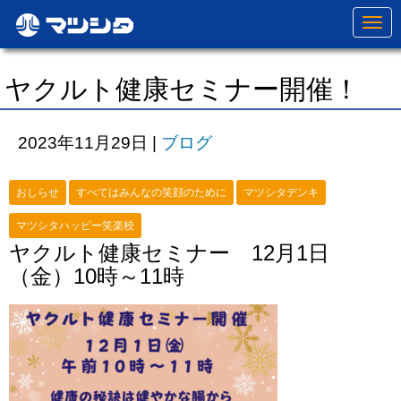
N
a
v
i
g
ヤクルト健康セミナー開催！
a
t
i
o
2023年11月29日
|
ブログ
n
おしらせ
すべてはみんなの笑顔のために
マツシタデンキ
マツシタハッピー笑楽校
ヤクルト健康セミナー 12月1日
（金）10時～11時