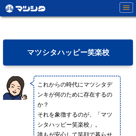
N
a
v
i
g
a
t
i
o
マツシタハッピー笑楽校
n
これからの時代にマツシタデ
ンキが何のために存在するの
か？
それを象徴するのが、「マツ
シタハッピー笑楽校」。
誰もが安心して笑顔で暮らせ