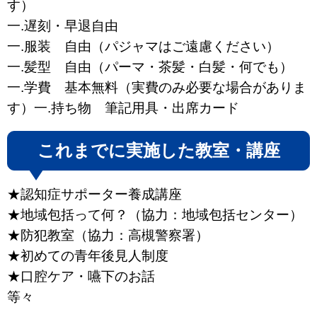
す）
一.遅刻・早退自由
一.服装 自由（パジャマはご遠慮ください）
一.髪型 自由（パーマ・茶髪・白髪・何でも）
一.学費 基本無料（実費のみ必要な場合がありま
す）一.持ち物 筆記用具・出席カード
これまでに実施した教室・講座
★認知症サポーター養成講座
★地域包括って何？（協力：地域包括センター）
★防犯教室（協力：高槻警察署）
★初めての青年後見人制度
★口腔ケア・嚥下のお話
等々