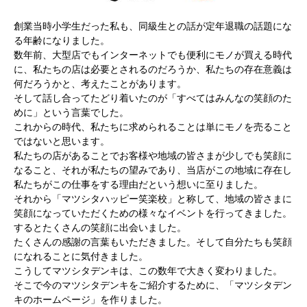
創業当時小学生だった私も、同級生との話が定年退職の話題にな
る年齢になりました。
数年前、大型店でもインターネットでも便利にモノが買える時代
に、私たちの店は必要とされるのだろうか、私たちの存在意義は
何だろうかと、考えたことがあります。
そして話し合ってたどり着いたのが「すべてはみんなの笑顔のた
めに」という言葉でした。
これからの時代、私たちに求められることは単にモノを売ること
ではないと思います。
私たちの店があることでお客様や地域の皆さまが少しでも笑顔に
なること、それが私たちの望みであり、当店がこの地域に存在し
私たちがこの仕事をする理由だという想いに至りました。
それから「マツシタハッピー笑楽校」と称して、地域の皆さまに
笑顔になっていただくための様々なイベントを行ってきました。
するとたくさんの笑顔に出会いました。
たくさんの感謝の言葉もいただきました。そして自分たちも笑顔
になれることに気付きました。
こうしてマツシタデンキは、この数年で大きく変わりました。
そこで今のマツシタデンキをご紹介するために、「マツシタデン
キのホームページ」を作りました。