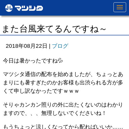
N
a
v
i
g
また台風来てるんですね～
a
t
i
o
2018年08月22日
|
ブログ
n
今日は暑かったですね💦
マツシタ通信の配布を始めましたが、ちょっとあ
まりにも暑すぎたのかお客様も出渋られる方が多
くて申し訳なかったですｗｗｗ
そりゃカンカン照りの外に出たくないのはわかり
ますので、、、無理しないでくださいね！
もうちょっと涼しくなってから配ればいいか……