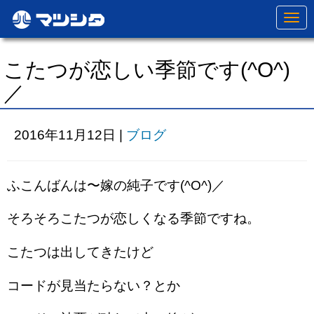
N
a
v
i
g
こたつが恋しい季節です(^O^)
a
t
／
i
o
n
2016年11月12日
|
ブログ
ふこんばんは〜嫁の純子です(^O^)／
そろそろこたつが恋しくなる季節ですね。
こたつは出してきたけど
コードが見当たらない？とか