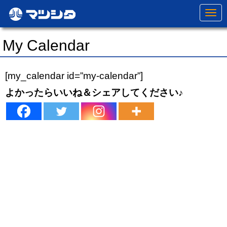
N
a
v
i
My Calendar
g
a
t
i
[my_calendar id=”my-calendar”]
o
n
よかったらいいね＆シェアしてください♪