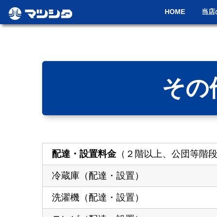
HOME
当店
その
配達・設置料⾦
（２階以上、公団等階
冷蔵庫（配達・設置）
洗濯機（配達・設置）