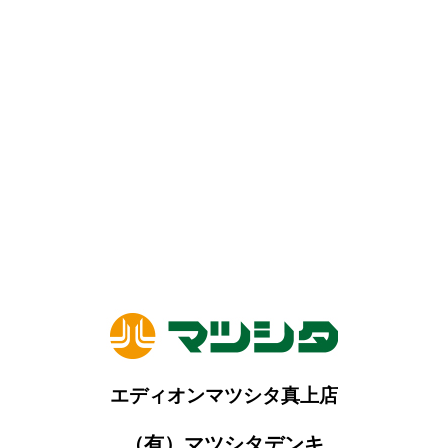
エディオンマツシタ真上店
（有）マツシタデンキ