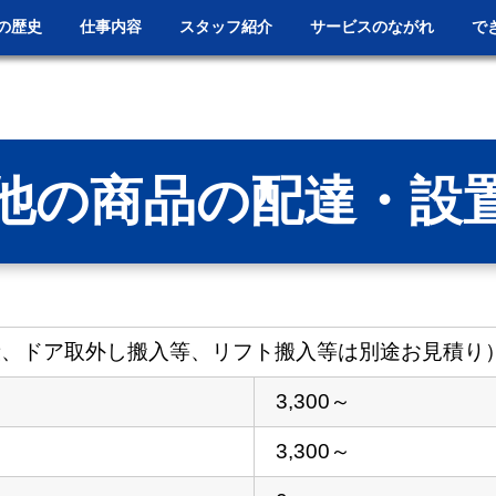
の歴史
仕事内容
スタッフ紹介
サービスのながれ
で
他の商品の配達・設
段、ドア取外し搬⼊等、リフト搬⼊等は別途お⾒積り
3,300～
3,300～