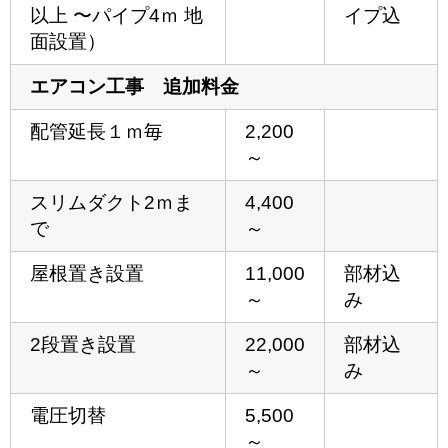
以上 〜パイプ4ｍ 地
イプ込
⾯設置）
エアコン工事 追加料金
配管延長１ｍ毎
2,200
～
スリムダクト2ｍま
4,400
で
～
屋根置き設置
11,000
部材込
～
み
2段置き設置
22,000
部材込
～
み
電圧切替
5,500
～