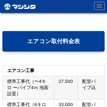
N
a
v
i
g
a
t
i
o
エアコン取付料金表
n
エアコン工事
標準工事代（〜4キ
27,500
配管パ
ロ 〜パイプ4ｍ 地⾯
イプ込
設置）
標準工事代（6キロ
33,000
配管パ