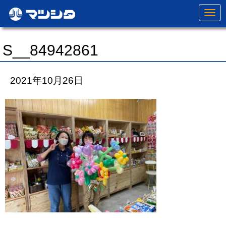
N
a
v
i
g
S__84942861
a
t
i
o
2021年10月26日
n