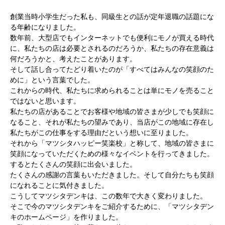
創業当時小学生だった私も、同級生との話が定年退職の話題にな
る年齢になりました。
数年前、大型店でもインターネットでも便利にモノが買える時代
に、私たちの店は必要とされるのだろうか、私たちの存在意義は
何だろうかと、考えたことがあります。
そして話し合ってたどり着いたのが「すべてはみんなの笑顔のた
めに」という言葉でした。
これからの時代、私たちに求められることは単にモノを売ること
ではないと思います。
私たちの店があることでお客様や地域の皆さまが少しでも笑顔に
なること、それが私たちの望みであり、当店がこの地域に存在し
私たちがこの仕事をする理由だという想いに至りました。
それから「マツシタハッピー笑楽校」と称して、地域の皆さまに
笑顔になっていただくための様々なイベントを行ってきました。
するとたくさんの笑顔に出会いました。
たくさんの感謝の言葉もいただきました。そして自分たちも笑顔
になれることに気付きました。
こうしてマツシタデンキは、この数年で大きく変わりました。
そこで今のマツシタデンキをご紹介するために、「マツシタデン
キのホームページ」を作りました。