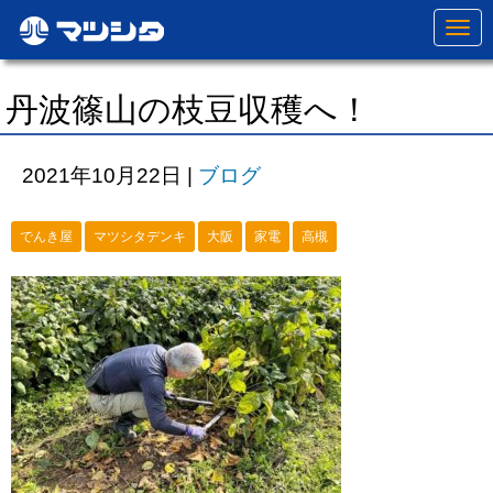
N
a
v
i
g
丹波篠山の枝豆収穫へ！
a
t
i
o
2021年10月22日
|
ブログ
n
でんき屋
マツシタデンキ
大阪
家電
高槻