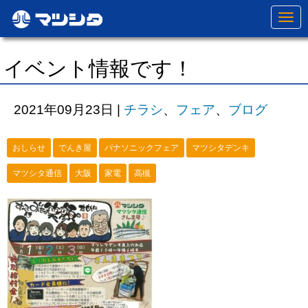
N
a
v
i
g
イベント情報です！
a
t
i
o
2021年09月23日
|
チラシ
、
フェア
、
ブログ
n
おしらせ
でんき屋
パナソニックフェア
マツシタデンキ
マツシタ通信
大阪
家電
高槻