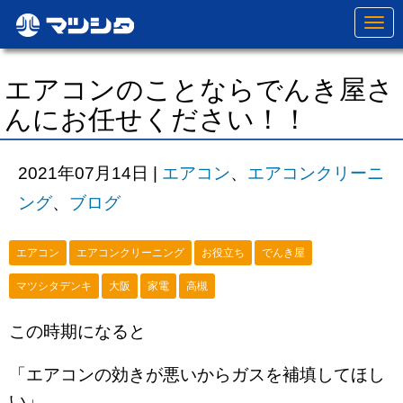
N
a
v
i
g
エアコンのことならでんき屋さ
a
t
んにお任せください！！
i
o
n
2021年07月14日
|
エアコン
、
エアコンクリーニ
ング
、
ブログ
エアコン
エアコンクリーニング
お役立ち
でんき屋
マツシタデンキ
大阪
家電
高槻
この時期になると
「エアコンの効きが悪いからガスを補填してほし
い」