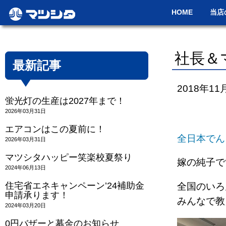
HOME
当店
社長＆
最新記事
2018年11
蛍光灯の生産は2027年まで！
2026年03月31日
エアコンはこの夏前に！
全日本でん
2026年03月31日
マツシタハッピー笑楽校夏祭り
嫁の純子です(
2024年06月13日
住宅省エネキャンペーン’24補助金
全国のいろ
申請承ります！
みんなで教
2024年03月20日
0円バザーと募金のお知らせ