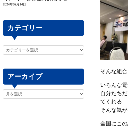
2024年02月14日
カテゴリー
そんな組合
アーカイブ
いろんな電
自分たちだ
てくれる
そんな気が
全国にこの