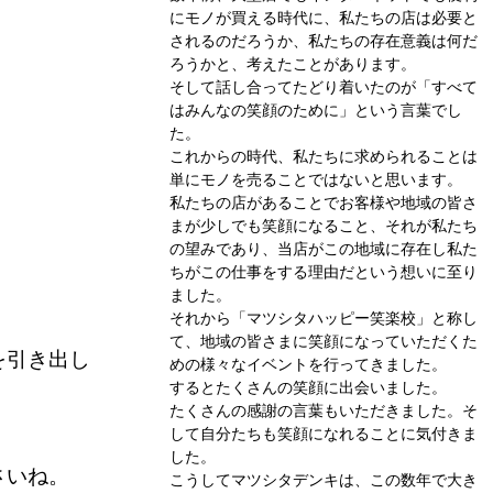
にモノが買える時代に、私たちの店は必要と
されるのだろうか、私たちの存在意義は何だ
ろうかと、考えたことがあります。
そして話し合ってたどり着いたのが「すべて
はみんなの笑顔のために」という言葉でし
た。
これからの時代、私たちに求められることは
単にモノを売ることではないと思います。
私たちの店があることでお客様や地域の皆さ
まが少しでも笑顔になること、それが私たち
の望みであり、当店がこの地域に存在し私た
ちがこの仕事をする理由だという想いに至り
ました。
それから「マツシタハッピー笑楽校」と称し
て、地域の皆さまに笑顔になっていただくた
を引き出し
めの様々なイベントを行ってきました。
するとたくさんの笑顔に出会いました。
たくさんの感謝の言葉もいただきました。そ
して自分たちも笑顔になれることに気付きま
した。
さいね。
こうしてマツシタデンキは、この数年で大き