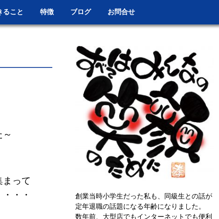
きること
特徴
ブログ
お問合せ
た～
集まって
く・・・
創業当時小学生だった私も、同級生との話が
定年退職の話題になる年齢になりました。
数年前、大型店でもインターネットでも便利