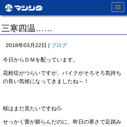
N
a
v
i
g
三寒四温……
a
t
i
o
2018年03月22日
|
ブログ
n
今日からＤＭを配っています。
花粉症がつらいですが、バイクがそろそろ気持ち
の良い気候になってきましたね～！
桜はまだ見たいですね💦
せっかく蕾が膨らんだのに、昨日の寒さで足踏み