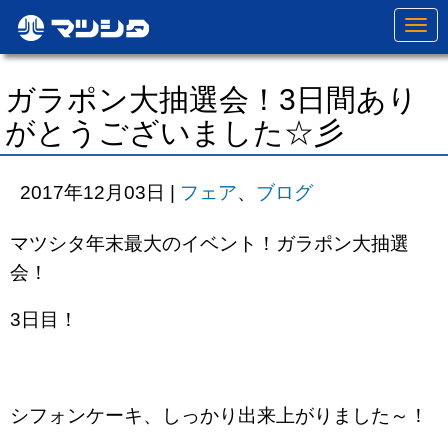
N
a
v
i
g
ガラポン大抽選会！3日間あり
a
t
がとうございました☆彡
i
o
n
2017年12月03日
|
フェア
、
ブログ
マツシタ年末最大のイベント！ガラポン大抽選
会！
3日目！
シフォンケーキ、しっかり出来上がりました～！