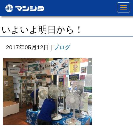
N
a
v
i
g
いよいよ明日から！
a
t
i
o
2017年05月12日
|
ブログ
n