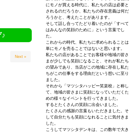
にモノが買える時代に、私たちの店は必要と
されるのだろうか、私たちの存在意義は何だ
ろうかと、考えたことがあります。
そして話し合ってたどり着いたのが「すべて
はみんなの笑顔のために」という言葉でし
♪
た。
これからの時代、私たちに求められることは
単にモノを売ることではないと思います。
私たちの店があることでお客様や地域の皆さ
Next »
まが少しでも笑顔になること、それが私たち
の望みであり、当店がこの地域に存在し私た
ちがこの仕事をする理由だという想いに至り
ました。
それから「マツシタハッピー笑楽校」と称し
て、地域の皆さまに笑顔になっていただくた
めの様々なイベントを行ってきました。
するとたくさんの笑顔に出会いました。
たくさんの感謝の言葉もいただきました。そ
して自分たちも笑顔になれることに気付きま
した。
こうしてマツシタデンキは、この数年で大き