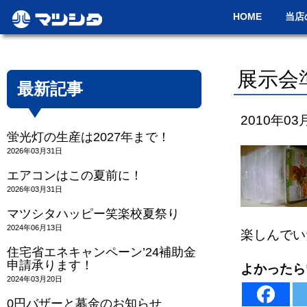
HOME
当店
展示会
最新記事
2010年03
蛍光灯の生産は2027年まで！
2026年03月31日
エアコンはこの夏前に！
2026年03月31日
マツシタハッピー笑楽校夏祭り
2024年06月13日
楽しんでい
住宅省エネキャンペーン’24補助金
申請承ります！
よかったら
2024年03月20日
0円バザーと募金のお知らせ