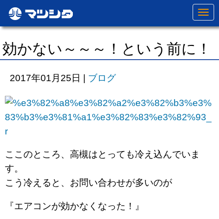
N
a
v
i
g
効かない～～～！という前に！
a
t
i
o
2017年01月25日
|
ブログ
n
ここのところ、高槻はとっても冷え込んでいま
す。
こう冷えると、お問い合わせが多いのが
『エアコンが効かなくなった！』