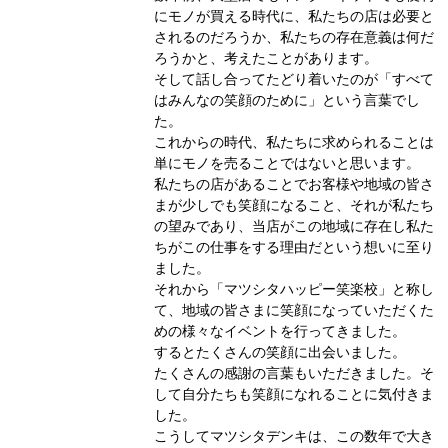
にモノが買える時代に、私たちの店は必要と
されるのだろうか、私たちの存在意義は何だ
ろうかと、考えたことがあります。
そして話し合ってたどり着いたのが「すべて
はみんなの笑顔のために」という言葉でし
た。
これからの時代、私たちに求められることは
単にモノを売ることではないと思います。
私たちの店があることでお客様や地域の皆さ
まが少しでも笑顔になること、それが私たち
の望みであり、当店がこの地域に存在し私た
ちがこの仕事をする理由だという想いに至り
ました。
それから「マツシタハッピー笑楽校」と称し
て、地域の皆さまに笑顔になっていただくた
めの様々なイベントを行ってきました。
するとたくさんの笑顔に出会いました。
たくさんの感謝の言葉もいただきました。そ
して自分たちも笑顔になれることに気付きま
した。
こうしてマツシタデンキは、この数年で大き