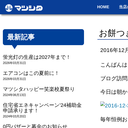
HOME
当店
お餅つ
最新記事
2016年12
蛍光灯の生産は2027年まで！
2026年03月31日
こんばんは
エアコンはこの夏前に！
ブログ訪問
2026年03月31日
マツシタハッピー笑楽校夏祭り
今日は朝か
2024年06月13日
住宅省エネキャンペーン’24補助金
申請承ります！
2024年03月20日
毎年恒例お
0円バザーと募金のお知らせ