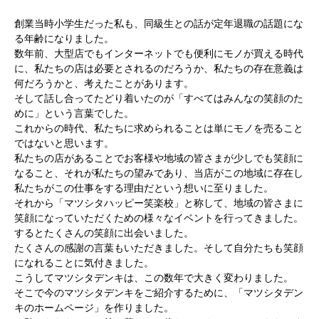
創業当時小学生だった私も、同級生との話が定年退職の話題にな
る年齢になりました。
数年前、大型店でもインターネットでも便利にモノが買える時代
に、私たちの店は必要とされるのだろうか、私たちの存在意義は
何だろうかと、考えたことがあります。
そして話し合ってたどり着いたのが「すべてはみんなの笑顔のた
めに」という言葉でした。
これからの時代、私たちに求められることは単にモノを売ること
ではないと思います。
私たちの店があることでお客様や地域の皆さまが少しでも笑顔に
なること、それが私たちの望みであり、当店がこの地域に存在し
私たちがこの仕事をする理由だという想いに至りました。
それから「マツシタハッピー笑楽校」と称して、地域の皆さまに
笑顔になっていただくための様々なイベントを行ってきました。
するとたくさんの笑顔に出会いました。
たくさんの感謝の言葉もいただきました。そして自分たちも笑顔
になれることに気付きました。
こうしてマツシタデンキは、この数年で大きく変わりました。
そこで今のマツシタデンキをご紹介するために、「マツシタデン
キのホームページ」を作りました。