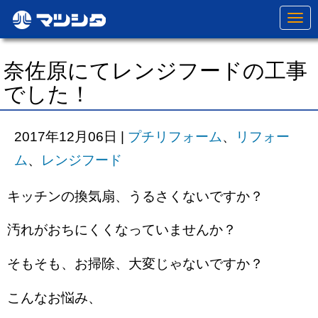
N
a
v
i
g
奈佐原にてレンジフードの工事
a
t
でした！
i
o
n
2017年12月06日
|
プチリフォーム
、
リフォー
ム
、
レンジフード
キッチンの換気扇、うるさくないですか？
汚れがおちにくくなっていませんか？
そもそも、お掃除、大変じゃないですか？
こんなお悩み、