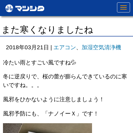
N
a
v
i
g
また寒くなりましたね
a
t
i
o
2018年03月21日
|
エアコン
、
加湿空気清浄機
n
冷たい雨とすごい風ですね💦
冬に逆戻りで、桜の蕾が膨らんできているのに寒
いですね。。。
風邪をひかないように注意しましょう！
風邪予防にも、「ナノイーＸ」です！