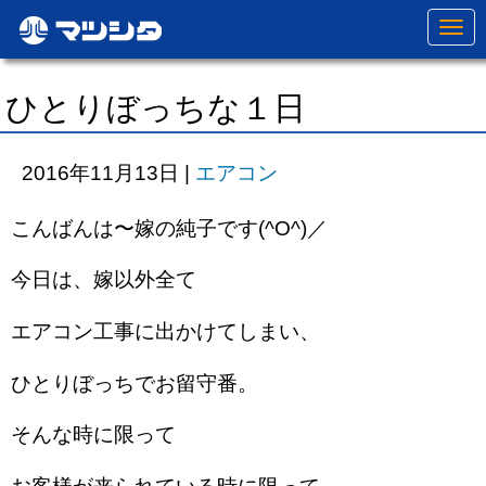
N
a
v
i
g
ひとりぼっちな１日
a
t
i
o
2016年11月13日
|
エアコン
n
こんばんは〜嫁の純子です(^O^)／
今日は、嫁以外全て
エアコン工事に出かけてしまい、
ひとりぼっちでお留守番。
そんな時に限って