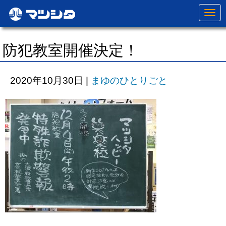
N
a
v
i
g
防犯教室開催決定！
a
t
i
o
2020年10月30日
|
まゆのひとりごと
n