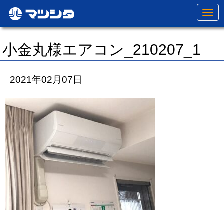
N
a
v
i
g
小金丸様エアコン_210207_1
a
t
i
o
2021年02月07日
n