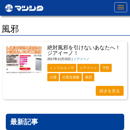
N
a
v
i
g
風邪
a
t
i
o
絶対風邪を引けないあなたへ！
n
ジアイーノ！
2017年11月15日
|
ジアイーノ
インフルエンザ
ジアイーノ
予防
介護
次亜塩素酸
風邪
続きを見る
最新記事