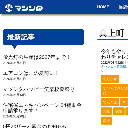
HOME
当店
真上町
最新記事
今年もやり
わりチャレ
蛍光灯の生産は2027年まで！
2022年03月22日
|
2026年03月31日
タハッピー笑楽校
と
エアコンはこの夏前に！
おしらせ
2026年03月31日
すべてはみんな
マツシタハッピー笑楽校夏祭り
に
2024年06月13日
でんき屋
マ
住宅省エネキャンペーン’24補助金
申請承ります！
大阪
家電
2024年03月20日
高槻
0円バザーと募金のお知らせ