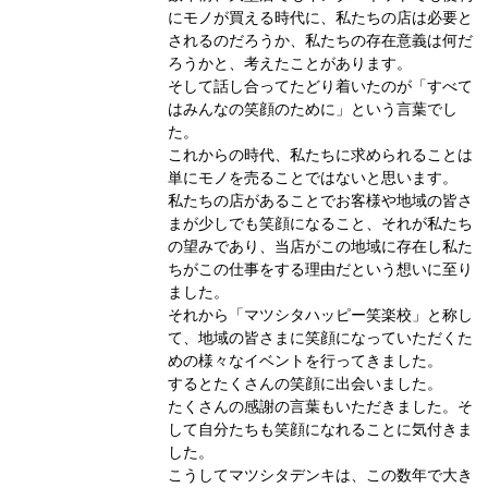
にモノが買える時代に、私たちの店は必要と
されるのだろうか、私たちの存在意義は何だ
ろうかと、考えたことがあります。
そして話し合ってたどり着いたのが「すべて
はみんなの笑顔のために」という言葉でし
た。
これからの時代、私たちに求められることは
単にモノを売ることではないと思います。
私たちの店があることでお客様や地域の皆さ
まが少しでも笑顔になること、それが私たち
の望みであり、当店がこの地域に存在し私た
ちがこの仕事をする理由だという想いに至り
ました。
それから「マツシタハッピー笑楽校」と称し
て、地域の皆さまに笑顔になっていただくた
めの様々なイベントを行ってきました。
するとたくさんの笑顔に出会いました。
たくさんの感謝の言葉もいただきました。そ
して自分たちも笑顔になれることに気付きま
した。
こうしてマツシタデンキは、この数年で大き