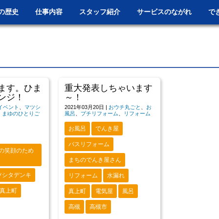
の歴史
仕事内容
スタッフ紹介
サービスのながれ
で
ます。ひま
重大発表しちゃいます
ンジ！
～！
イベント
、
マツシ
2021年03月20日
|
おウチ丸ごと
、
お
、
まゆのひとりご
風呂
、
プチリフォーム
、
リフォーム
お風呂
でんき屋
バスリフォーム
の笑顔のため
まちのでんき屋さん
ツシタデンキ
リフォーム
水漏れ
真上町
真上町
電気屋
風呂
高槻
高槻市