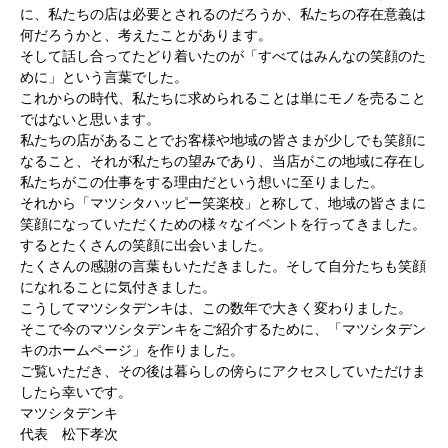
に、私たちの店は必要とされるのだろうか、私たちの存在意義は
何だろうかと、考えたことがあります。
そして話し合ってたどり着いたのが「すべてはみんなの笑顔のた
めに」という言葉でした。
これからの時代、私たちに求められることは単にモノを売ること
ではないと思います。
私たちの店があることでお客様や地域の皆さまが少しでも笑顔に
なること、それが私たちの望みであり、当店がこの地域に存在し
私たちがこの仕事をする理由だという想いに至りました。
それから「マツシタハッピー笑楽校」と称して、地域の皆さまに
笑顔になっていただくための様々なイベントを行ってきました。
するとたくさんの笑顔に出会いました。
たくさんの感謝の言葉もいただきました。そして自分たちも笑顔
になれることに気付きました。
こうしてマツシタデンキは、この数年で大きく変わりました。
そこで今のマツシタデンキをご紹介するために、「マツシタデン
キのホームページ」を作りました。
ご覧いただき、その後は暮らしの傍らにアクセスしていただけま
したら幸いです。
マツシタデンキ
代表 松下孝次