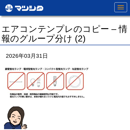
N
a
v
i
g
エアコンテンプレのコピー – 情
a
t
報のグループ分け (2)
i
o
n
2026年03月31日