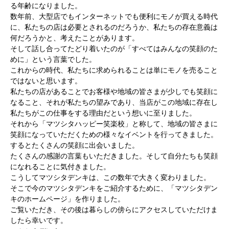
る年齢になりました。
数年前、大型店でもインターネットでも便利にモノが買える時代
に、私たちの店は必要とされるのだろうか、私たちの存在意義は
何だろうかと、考えたことがあります。
そして話し合ってたどり着いたのが「すべてはみんなの笑顔のた
めに」という言葉でした。
これからの時代、私たちに求められることは単にモノを売ること
ではないと思います。
私たちの店があることでお客様や地域の皆さまが少しでも笑顔に
なること、それが私たちの望みであり、当店がこの地域に存在し
私たちがこの仕事をする理由だという想いに至りました。
それから「マツシタハッピー笑楽校」と称して、地域の皆さまに
笑顔になっていただくための様々なイベントを行ってきました。
するとたくさんの笑顔に出会いました。
たくさんの感謝の言葉もいただきました。そして自分たちも笑顔
になれることに気付きました。
こうしてマツシタデンキは、この数年で大きく変わりました。
そこで今のマツシタデンキをご紹介するために、「マツシタデン
キのホームページ」を作りました。
ご覧いただき、その後は暮らしの傍らにアクセスしていただけま
したら幸いです。