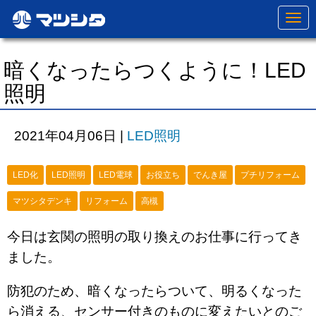
N
a
v
i
g
暗くなったらつくように！LED
a
t
照明
i
o
n
2021年04月06日
|
LED照明
LED化
LED照明
LED電球
お役立ち
でんき屋
プチリフォーム
マツシタデンキ
リフォーム
高槻
今日は玄関の照明の取り換えのお仕事に行ってき
ました。
防犯のため、暗くなったらついて、明るくなった
ら消える、センサー付きのものに変えたいとのご