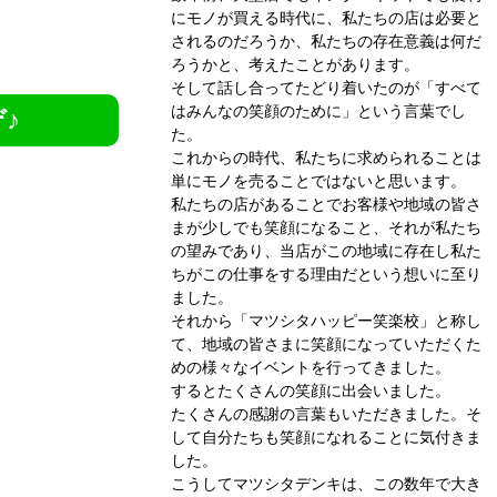
にモノが買える時代に、私たちの店は必要と
されるのだろうか、私たちの存在意義は何だ
ろうかと、考えたことがあります。
そして話し合ってたどり着いたのが「すべて
はみんなの笑顔のために」という言葉でし
♪
た。
これからの時代、私たちに求められることは
単にモノを売ることではないと思います。
私たちの店があることでお客様や地域の皆さ
まが少しでも笑顔になること、それが私たち
の望みであり、当店がこの地域に存在し私た
ちがこの仕事をする理由だという想いに至り
ました。
それから「マツシタハッピー笑楽校」と称し
て、地域の皆さまに笑顔になっていただくた
めの様々なイベントを行ってきました。
するとたくさんの笑顔に出会いました。
たくさんの感謝の言葉もいただきました。そ
して自分たちも笑顔になれることに気付きま
した。
こうしてマツシタデンキは、この数年で大き