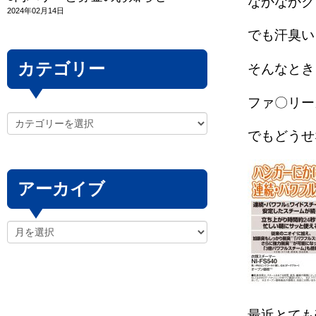
なかなかク
2024年02月14日
でも汗臭い
カテゴリー
そんなとき
ファ〇リー
でもどうせ
アーカイブ
最近とても