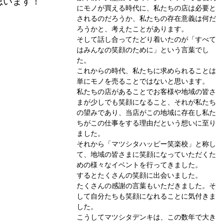
思います！
にモノが買える時代に、私たちの店は必要と
されるのだろうか、私たちの存在意義は何だ
ろうかと、考えたことがあります。
そして話し合ってたどり着いたのが「すべて
はみんなの笑顔のために」という言葉でし
た。
これからの時代、私たちに求められることは
単にモノを売ることではないと思います。
私たちの店があることでお客様や地域の皆さ
まが少しでも笑顔になること、それが私たち
の望みであり、当店がこの地域に存在し私た
ちがこの仕事をする理由だという想いに至り
ました。
それから「マツシタハッピー笑楽校」と称し
て、地域の皆さまに笑顔になっていただくた
めの様々なイベントを行ってきました。
するとたくさんの笑顔に出会いました。
たくさんの感謝の言葉もいただきました。そ
して自分たちも笑顔になれることに気付きま
した。
こうしてマツシタデンキは、この数年で大き