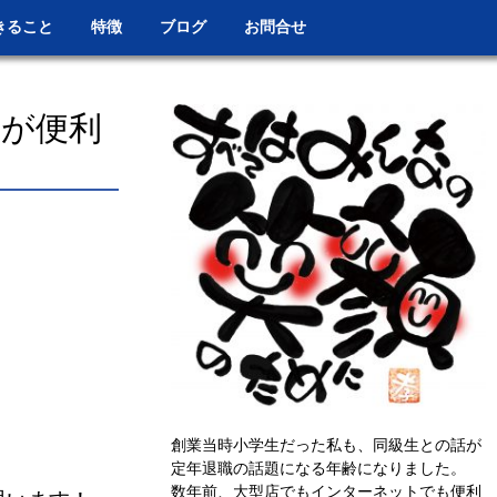
きること
特徴
ブログ
お問合せ
ーが便利
創業当時小学生だった私も、同級生との話が
定年退職の話題になる年齢になりました。
数年前、大型店でもインターネットでも便利