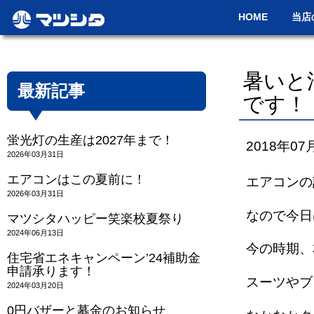
HOME
当店
暑いと
最新記事
です！
蛍光灯の生産は2027年まで！
2018年07
2026年03月31日
エアコンはこの夏前に！
エアコンの
2026年03月31日
なので今日
マツシタハッピー笑楽校夏祭り
2024年06月13日
今の時期、
住宅省エネキャンペーン’24補助金
申請承ります！
スーツやブ
2024年03月20日
0円バザーと募金のお知らせ