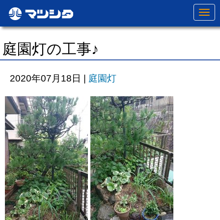
N
a
v
i
g
庭園灯の工事♪
a
t
i
o
2020年07月18日
|
庭園灯
n