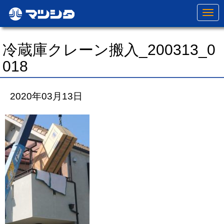
N
a
v
i
g
冷蔵庫クレーン搬入_200313_0
a
t
018
i
o
n
2020年03月13日