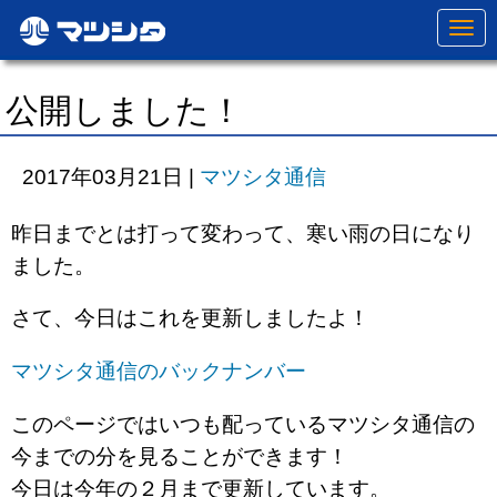
N
a
v
i
g
公開しました！
a
t
i
o
2017年03月21日
|
マツシタ通信
n
昨日までとは打って変わって、寒い雨の日になり
ました。
さて、今日はこれを更新しましたよ！
マツシタ通信のバックナンバー
このページではいつも配っているマツシタ通信の
今までの分を見ることができます！
今日は今年の２月まで更新しています。