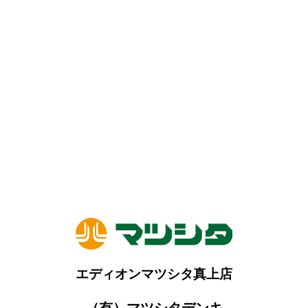
エディオンマツシタ真上店
（有）マツシタデンキ