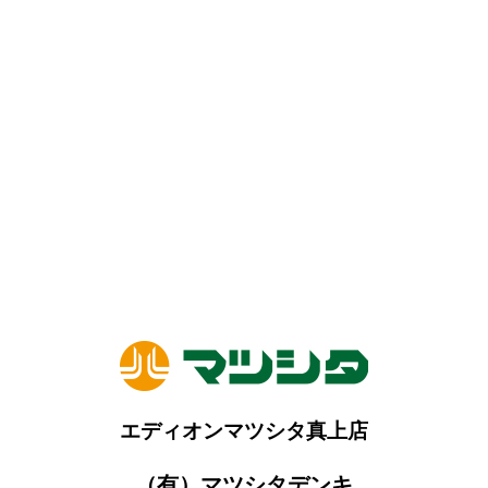
エディオンマツシタ真上店
（有）マツシタデンキ