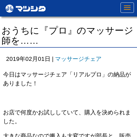
N
a
v
i
g
おうちに『プロ』のマッサージ
a
t
師を……
i
o
n
2019年02月01日
|
マッサージチェア
今日はマッサージチェア「リアルプロ」の納品が
ありました！
お店で何度かお試ししていて、購入を決められま
した。
大きな商品なので搬入も大変ですが部長と、販売