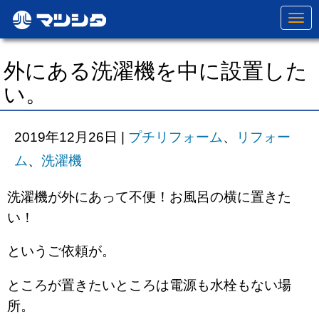
N
a
v
i
g
外にある洗濯機を中に設置した
a
t
い。
i
o
n
2019年12月26日
|
プチリフォーム
、
リフォー
ム
、
洗濯機
洗濯機が外にあって不便！お風呂の横に置きた
い！
というご依頼が。
ところが置きたいところは電源も水栓もない場
所。