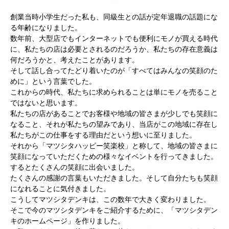
創業当時小学生だった私も、同級生との話が定年退職の話題にな
る年齢になりました。
数年前、大型店でもインターネットでも便利にモノが買える時代
に、私たちの店は必要とされるのだろうか、私たちの存在意義は
何だろうかと、考えたことがあります。
そして話し合ってたどり着いたのが「すべてはみんなの笑顔のた
めに」という言葉でした。
これからの時代、私たちに求められることは単にモノを売ること
ではないと思います。
私たちの店があることでお客様や地域の皆さまが少しでも笑顔に
なること、それが私たちの望みであり、当店がこの地域に存在し
私たちがこの仕事をする理由だという想いに至りました。
それから「マツシタハッピー笑楽校」と称して、地域の皆さまに
笑顔になっていただくための様々なイベントを行ってきました。
するとたくさんの笑顔に出会いました。
たくさんの感謝の言葉もいただきました。そして自分たちも笑顔
になれることに気付きました。
こうしてマツシタデンキは、この数年で大きく変わりました。
そこで今のマツシタデンキをご紹介するために、「マツシタデン
キのホームページ」を作りました。