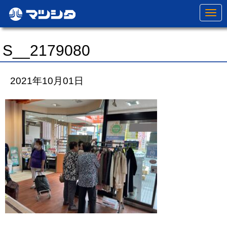
N
a
v
i
g
S__2179080
a
t
i
o
2021年10月01日
n