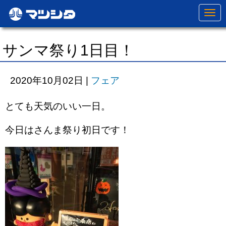
N
a
v
i
g
サンマ祭り1日目！
a
t
i
o
2020年10月02日
|
フェア
n
とても天気のいい一日。
今日はさんま祭り初日です！