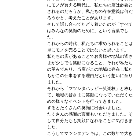
にモノが買える時代に、私たちの店は必要と
されるのだろうか、私たちの存在意義は何だ
ろうかと、考えたことがあります。
そして話し合ってたどり着いたのが「すべて
はみんなの笑顔のために」という言葉でし
た。
これからの時代、私たちに求められることは
単にモノを売ることではないと思います。
私たちの店があることでお客様や地域の皆さ
まが少しでも笑顔になること、それが私たち
の望みであり、当店がこの地域に存在し私た
ちがこの仕事をする理由だという想いに至り
ました。
それから「マツシタハッピー笑楽校」と称し
て、地域の皆さまに笑顔になっていただくた
めの様々なイベントを行ってきました。
するとたくさんの笑顔に出会いました。
たくさんの感謝の言葉もいただきました。そ
して自分たちも笑顔になれることに気付きま
した。
こうしてマツシタデンキは、この数年で大き