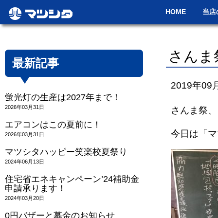
HOME
当店
さんま
最新記事
2019年09
蛍光灯の生産は2027年まで！
2026年03月31日
さんま祭、
エアコンはこの夏前に！
今日は「マ
2026年03月31日
マツシタハッピー笑楽校夏祭り
2024年06月13日
住宅省エネキャンペーン’24補助金
申請承ります！
2024年03月20日
0円バザーと募金のお知らせ