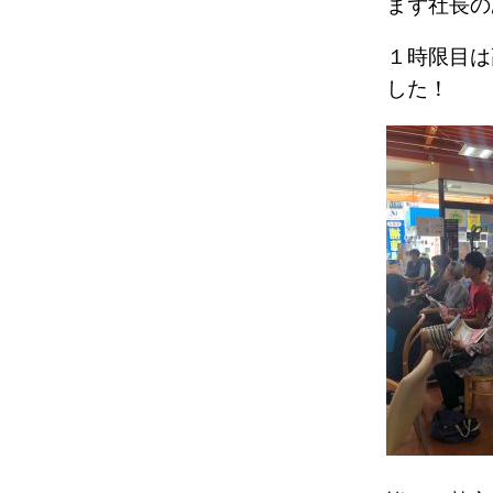
まず社長の
１時限目は
した！