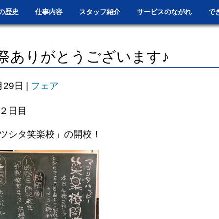
の歴史
仕事内容
スタッフ紹介
サービスのながれ
で
祭ありがとうございます♪
月29日
|
フェア
２日目
ツシタ笑楽校」の開校！