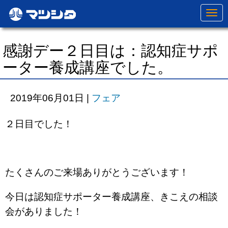
N
a
v
i
g
感謝デー２日目は：認知症サポ
a
t
ーター養成講座でした。
i
o
n
2019年06月01日
|
フェア
２日目でした！
たくさんのご来場ありがとうございます！
今日は認知症サポーター養成講座、きこえの相談
会がありました！