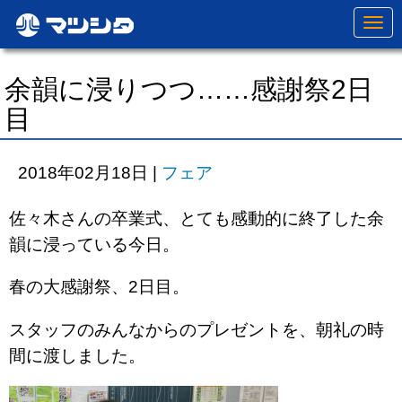
N
a
v
i
g
余韻に浸りつつ……感謝祭2日
a
t
目
i
o
n
2018年02月18日
|
フェア
佐々木さんの卒業式、とても感動的に終了した余
韻に浸っている今日。
春の大感謝祭、2日目。
スタッフのみんなからのプレゼントを、朝礼の時
間に渡しました。