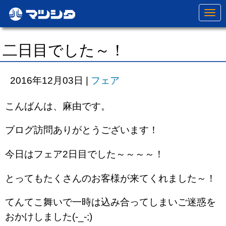
N
a
v
i
g
二日目でした～！
a
t
i
o
2016年12月03日
|
フェア
n
こんばんは、麻由です。
ブログ訪問ありがとうございます！
今日はフェア2日目でした～～～～！
とってもたくさんのお客様が来てくれました～！
てんてこ舞いで一時は込み合ってしまいご迷惑を
おかけしました(-_-;)