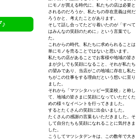
にモノが買える時代に、私たちの店は必要と
されるのだろうか、私たちの存在意義は何だ
ろうかと、考えたことがあります。
♪
そして話し合ってたどり着いたのが「すべて
はみんなの笑顔のために」という言葉でし
た。
これからの時代、私たちに求められることは
単にモノを売ることではないと思います。
私たちの店があることでお客様や地域の皆さ
まが少しでも笑顔になること、それが私たち
の望みであり、当店がこの地域に存在し私た
ちがこの仕事をする理由だという想いに至り
ました。
それから「マツシタハッピー笑楽校」と称し
て、地域の皆さまに笑顔になっていただくた
めの様々なイベントを行ってきました。
するとたくさんの笑顔に出会いました。
たくさんの感謝の言葉もいただきました。そ
して自分たちも笑顔になれることに気付きま
した。
こうしてマツシタデンキは、この数年で大き