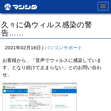
N
a
v
i
g
久々に偽ウィルス感染の警
a
t
告……
i
o
n
2021年02月18日
|
パソコンサポート
お客様から、「音声でウィルスに感染していま
す、となり続けて止まらない」とのお問い合わ
せ。