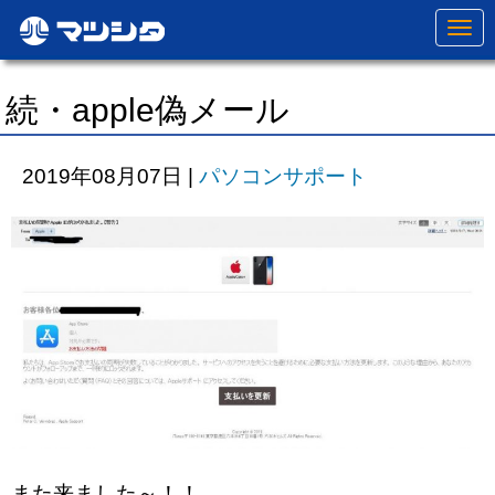
N
a
v
i
g
続・apple偽メール
a
t
i
o
2019年08月07日
|
パソコンサポート
n
また来ました～！！