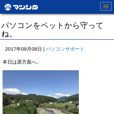
N
a
v
i
g
パソコンをペットから守って
a
t
ね。
i
o
n
2017年09月08日
|
パソコンサポート
本日は原方面へ。