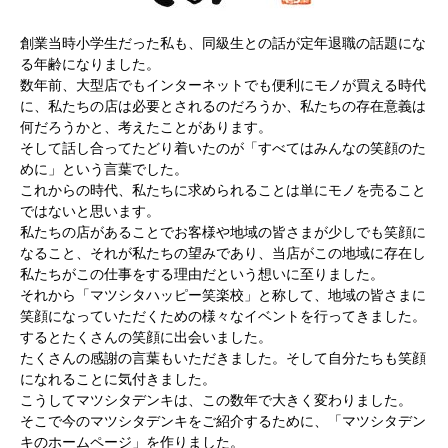
創業当時小学生だった私も、同級生との話が定年退職の話題にな
る年齢になりました。
数年前、大型店でもインターネットでも便利にモノが買える時代
に、私たちの店は必要とされるのだろうか、私たちの存在意義は
何だろうかと、考えたことがあります。
そして話し合ってたどり着いたのが「すべてはみんなの笑顔のた
めに」という言葉でした。
これからの時代、私たちに求められることは単にモノを売ること
ではないと思います。
私たちの店があることでお客様や地域の皆さまが少しでも笑顔に
なること、それが私たちの望みであり、当店がこの地域に存在し
私たちがこの仕事をする理由だという想いに至りました。
それから「マツシタハッピー笑楽校」と称して、地域の皆さまに
笑顔になっていただくための様々なイベントを行ってきました。
するとたくさんの笑顔に出会いました。
たくさんの感謝の言葉もいただきました。そして自分たちも笑顔
になれることに気付きました。
こうしてマツシタデンキは、この数年で大きく変わりました。
そこで今のマツシタデンキをご紹介するために、「マツシタデン
キのホームページ」を作りました。