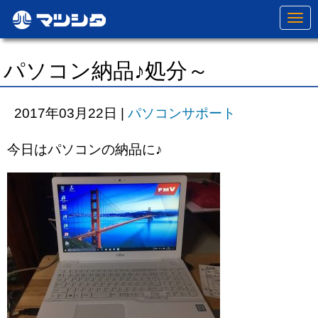
N
a
v
i
g
パソコン納品♪処分～
a
t
i
o
2017年03月22日
|
パソコンサポート
n
今日はパソコンの納品に♪