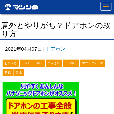
N
a
v
i
g
意外とやりがち？ドアホンの取
a
t
り方
i
o
n
2021年04月07日
|
ドアホン
お役立ち
テレビドアホン
でんき屋
ドアホン
マツシタデンキ
防犯
高槻