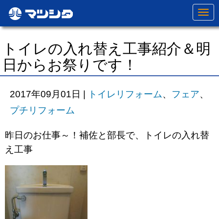
N
a
v
i
g
トイレの入れ替え工事紹介＆明
a
t
日からお祭りです！
i
o
n
2017年09月01日
|
トイレリフォーム
、
フェア
、
プチリフォーム
昨日のお仕事～！補佐と部長で、トイレの入れ替
え工事